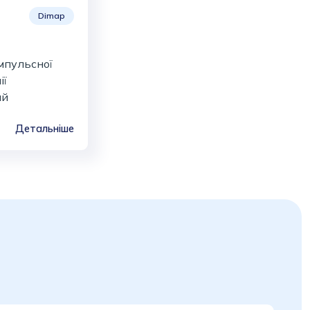
Dimap
мпульсної
ії
ий
Детальніше