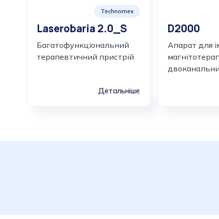
Technomex
Laserobaria 2.0_S
D2000
Багатофункціональний
Апарат для і
терапевтичний пристрій
магнітотерап
двоканальн
Детальніше