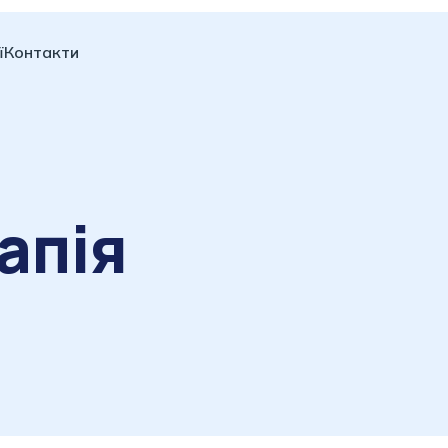
ї
Контакти
апія