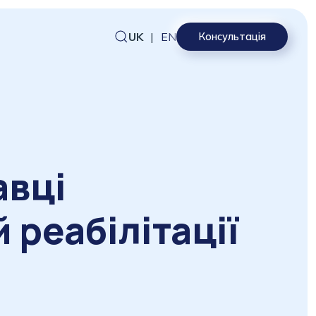
UK
|
EN
Консультація
авці
 реабілітації