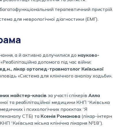
 багатофункціональний терапевтичний пристрій.
стема для неврологічної діагностики (ЕМГ).
грама
нання, а й активно долучилися до
науково-
«Реабілітаційна допомога під час війни:
ед.н., лікар ортопед-травматолог Київської
овідь «Система для клінічного аналізу ходьби»,
них майстер-класів
за участі спікерів
Алла
ної та реабілітаційної медицини КНП “Київська
 медичних і психологічних проєктах “Я
телеканалу СТБ) та
Ксенія Романова
(лікар-інтерн
КНП “Київська міська клінічна лікарня №18”).