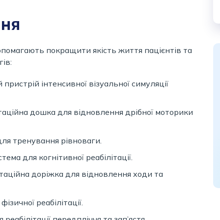
ння
опомагають покращити якість життя пацієнтів та
ів:
й пристрій інтенсивної візуальної симуляції
ітаційна дошка для відновлення дрібної моторики
 для тренування рівноваги.
тема для когнітивної реабілітації.
ітаційна доріжка для відновлення ходи та
фізичної реабілітації.
я реабілітації передпліччя та зап’ястя.