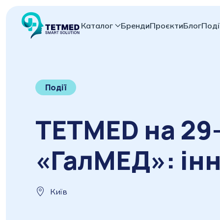
Каталог
Бренди
Проєкти
Блог
Поді
Події
TETMED на 29-
«ГалМЕД»: інн
Київ