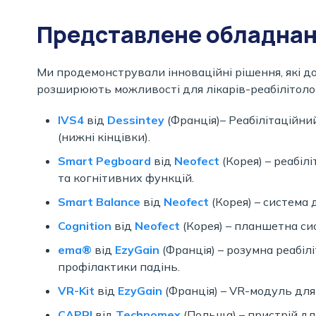
Представлене обладна
Ми продемонстрували інноваційні рішення, які д
розширюють можливості для лікарів-реабілітолог
IVS4
від
Dessintey
(Франція)– Реабілітаційни
(нижні кінцівки).
Smart Pegboard
від
Neofect
(Корея)
– реабіл
та когнітивних функцій.
Smart Balance
від
Neofect
(Корея) – система
Cognition
від
Neofect
(Корея) – планшетна сис
ema®
від
EzyGain
(Франція) – розумна реабіл
профілактики падінь.
VR-Kit
від
EzyGain
(Франція) – VR-модуль для 
CAPRI
від
Technomex
(Польща)
– пристрій дл