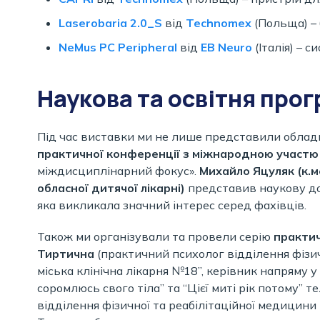
Laserobaria 2.0_S
від
Technomex
(Польща) –
NeMus PC Peripheral
від
EB Neuro
(Італія)
– си
Наукова та освітня про
Під час виставки ми не лише представили облад
практичної конференції з міжнародною участю
міждисциплінарний фокус».
Михайло Яцуляк (к.м
обласної дитячої лікарні)
представив наукову доп
яка викликала значний інтерес серед фахівців.
Також ми організували та провели серію
практич
Тиртична
(практичний психолог відділення фізич
міська клінічна лікарня №18”, керівник напряму у
соромлюсь свого тіла” та “Цієї миті рік потому” 
відділення фізичної та реабілітаційної медицини 