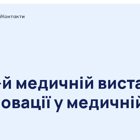
ї
Контакти
й медичній вист
овації у медичній