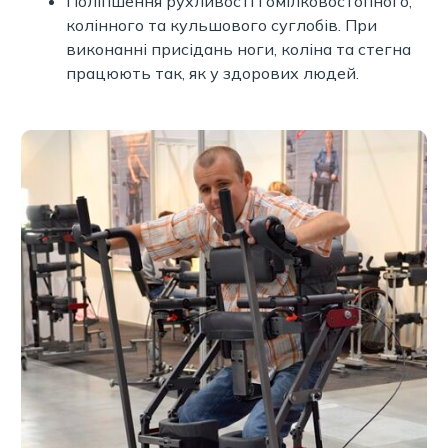
Поліпшення рухливості гомілковостопного,
колінного та кульшового суглобів. При
виконанні присідань ноги, коліна та стегна
працюють так, як у здорових людей.