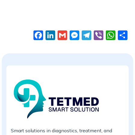
Facebook
LinkedIn
Gmail
Messenger
Telegram
Viber
Wha
П
Smart solutions in diagnostics, treatment, and