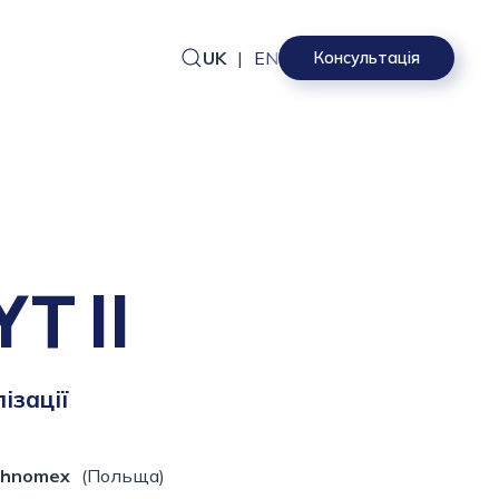
UK
|
EN
Консультація
T II
ізації
chnomex
(Польща)