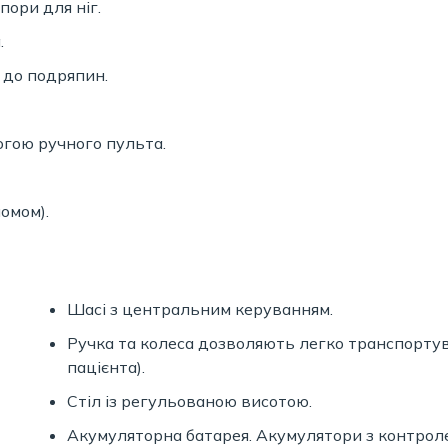
пори для ніг.
.
 до подряпин.
гою ручного пульта.
омом).
Шасі з центральним керуванням.
Ручка та колеса дозволяють легко транспортув
пацієнта).
Стіл із регульованою висотою.
Акумуляторна батарея. Акумулятори з контроле