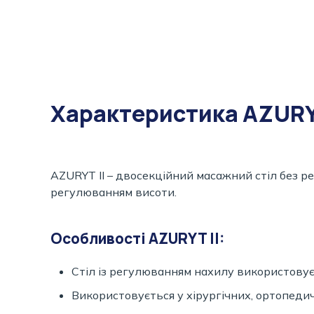
Характеристика AZURY
AZURYT II – двосекційний масажний стіл без р
регулюванням висоти.
Особливості AZURYT II:
Стіл із регулюванням нахилу використовуєт
Використовується у хірургічних, ортопедич