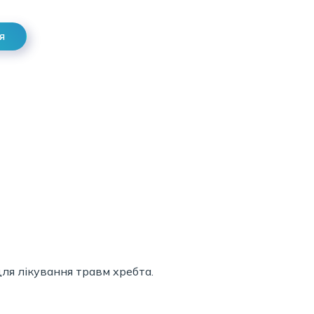
я
для лікування травм хребта.