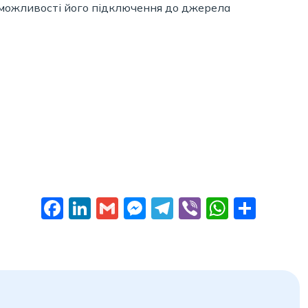
 можливості його підключення до джерела
Facebook
LinkedIn
Gmail
Messenger
Telegram
Viber
Whats
Поді