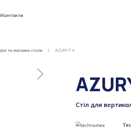
ї
Контакти
рні та масажні столи
AZURYT II
AZURY
Стіл для вертикал
Te