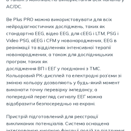
AC/DC.
Be Plus PRO можна використовувати для всіх
нейродіагностичних досліджень, таких як
стандартна EEG, відео EEG, для cEEG і LTM, PSG і
Video PSG, aEEG і CFM у новонароджених, EEG в
реанімації та відділеннях інтенсивної терапії
новонароджених, а також для дослідницьких
програм, таких як
дослідження ВП і ЕЕГ у поєднанні з ТМС.
Кольоровий РК-дисплей та електродні роз’єми зі
зміною кольору дозволяють у будь-який момент
виконати точну перевірку імпедансу, а
попередній перегляд сигналу ЕЕГ можна
відобразити безпосередньо на екрані.
Пристрій підготовлений для реєстрації
викликаних потенціалів. Система оснащена
інтегрованою кнопкою фіксації подій та підтримує