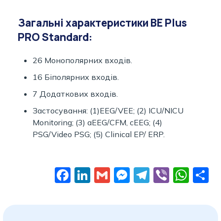
Загальні характеристики BE Plus
PRO Standard:
26 Монополярних входів.
16 Біполярних входів.
7 Додаткових входів.
Застосування: (1)EEG/VEE; (2) ICU/NICU
Monitoring; (3) aEEG/CFM, cEEG; (4)
PSG/Video PSG; (5) Clinical EP/ ERP.
Facebook
LinkedIn
Gmail
Messenger
Telegram
Viber
Wha
П