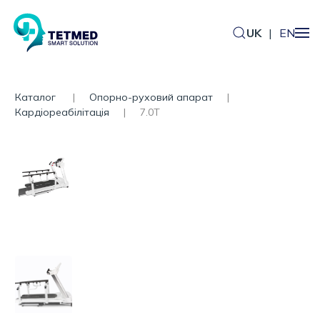
UK
|
EN
Каталог
Опорно-руховий апарат
Кардіореабілітація
7.0T