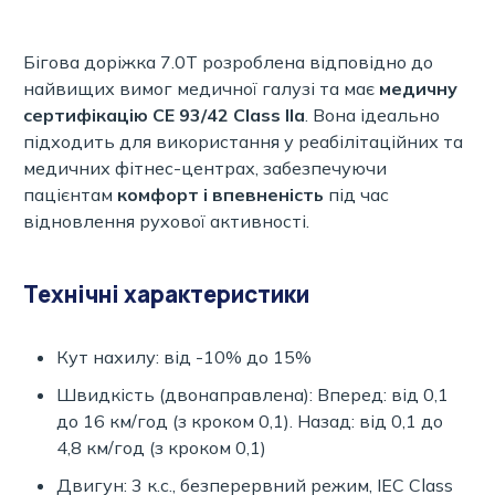
Бігова доріжка 7.0T розроблена відповідно до
найвищих вимог медичної галузі та має
медичну
сертифікацію CE 93/42 Class IIa
. Вона ідеально
підходить для використання у реабілітаційних та
медичних фітнес-центрах, забезпечуючи
пацієнтам
комфорт і впевненість
під час
відновлення рухової активності.
Технічні характеристики
Кут нахилу: від -10% до 15%
Швидкість (двонаправлена): Вперед: від 0,1
до 16 км/год (з кроком 0,1). Назад: від 0,1 до
4,8 км/год (з кроком 0,1)
Двигун: 3 к.с., безперервний режим, IEC Class