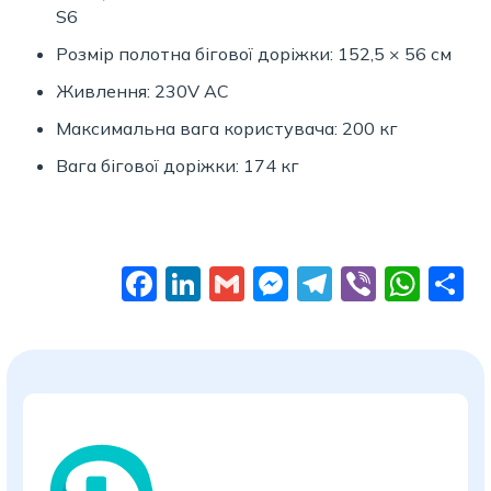
S6
Розмір полотна бігової доріжки: 152,5 × 56 см
Живлення: 230V AC
Максимальна вага користувача: 200 кг
Вага бігової доріжки: 174 кг
Facebook
LinkedIn
Gmail
Messenger
Telegram
Viber
Wha
П