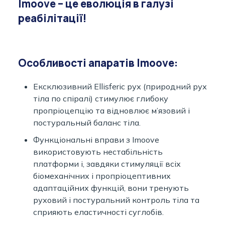
Imoove – це еволюція в галузі
реабілітації!
Особливості апаратів Imoove:
Ексклюзивний Ellisferic рух (природний рух
тіла по спіралі) стимулює глибоку
пропріоцепцію та відновлює м’язовий і
постуральный баланс тіла.
Функціональні вправи з Imoove
використовують нестабільність
платформи і, завдяки стимуляції всіх
біомеханічних і пропріоцептивних
адаптаційних функцій, вони тренують
руховий і постуральний контроль тіла та
сприяють еластичності суглобів.