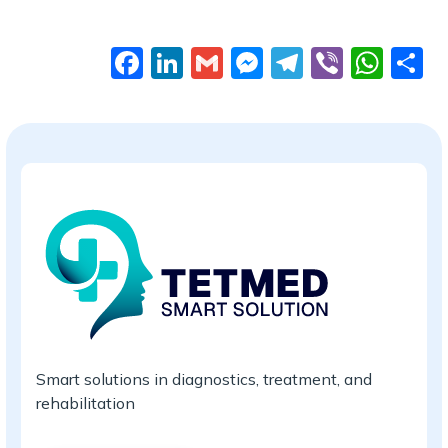
Facebook
LinkedIn
Gmail
Messenger
Telegram
Viber
Wha
П
Smart solutions in diagnostics, treatment, and
rehabilitation