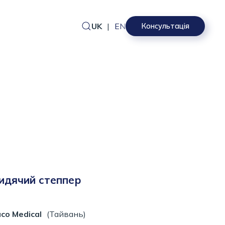
UK
|
EN
Консультація
сидячий степпер
co Medical
(Тайвань)