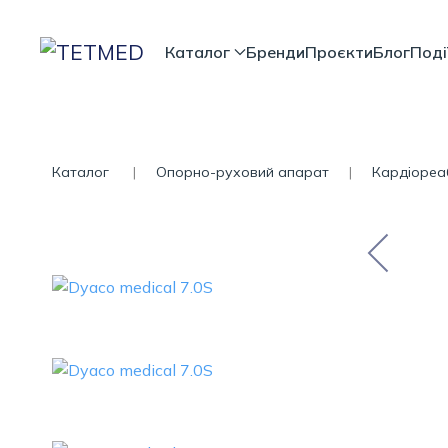
Каталог
Бренди
Проєкти
Блог
Поді
Каталог
Опорно-руховий апарат
Кардіореаб