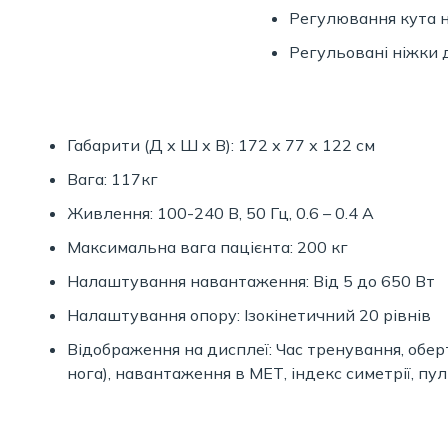
Регулювання кута н
Регульовані ніжки 
Габарити (Д х Ш х В): 172 х 77 х 122 см
Вага: 117кг
Живлення: 100-240 В, 50 Гц, 0.6 – 0.4 А
Максимальна вага пацієнта: 200 кг
Налаштування навантаження: Від 5 до 650 Вт
Налаштування опору: Ізокінетичний 20 рівнів
Відображення на дисплеї: Час тренування, обер
нога), навантаження в МЕТ, індекс симетрії, пуль