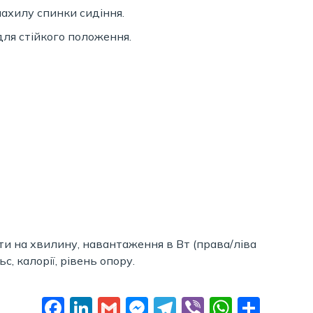
ахилу спинки сидіння.
для стійкого положення.
ти на хвилину, навантаження в Вт (права/ліва
с, калорії, рівень опору.
Facebook
LinkedIn
Gmail
Messenger
Telegram
Viber
Whats
Поді