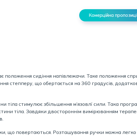
Комерційна пропозиці
ає положення сидіння напівлежачи. Таке положення спри
ння степперу, що обертається на 360 градусів, додатк
и тіла стимулює збільшення м’язовлї сили. Така програ
стини тіла. Завдяки двостороннім вимірюванням терап
в.
чки, що повертаються. Розташування ручки можна легко 