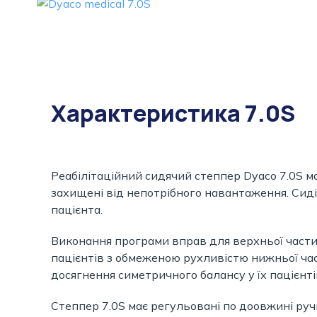
Характеристика 7.0S
Реабілітаційний сидячий степпер Dyaco 7.0S м
захищені від непотрібного навантаження. Сиді
пацієнта.
Виконання програми вправ для верхньої частин
пацієнтів з обмеженою рухливістю нижньої ча
досягнення симетричного балансу у їх пацієнті
Степпер 7.0S має регульовані по доовжині ру