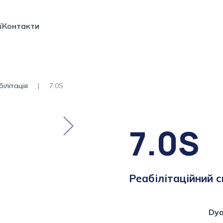
ї
Контакти
ілітація
7.0S
7.0S
Реабілітаційний 
Dya