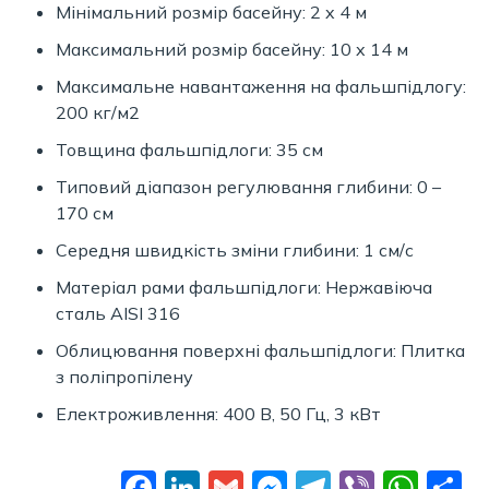
Мінімальний розмір басейну: 2 x 4 м
Максимальний розмір басейну: 10 x 14 м
Максимальне навантаження на фальшпідлогу:
200 кг/м2
Товщина фальшпідлоги: 35 см
Типовий діапазон регулювання глибини: 0 –
170 см
Середня швидкість зміни глибини: 1 см/с
Матеріал рами фальшпідлоги: Нержавіюча
сталь АISI 316
Облицювання поверхні фальшпідлоги: Плитка
з поліпропілену
Електроживлення: 400 В, 50 Гц, 3 кВт
Facebook
LinkedIn
Gmail
Messenger
Telegram
Viber
Wha
П