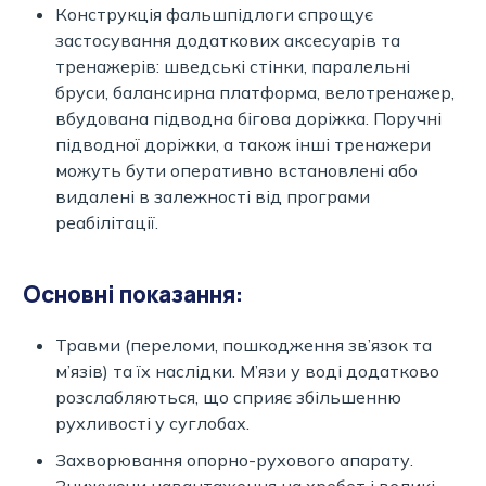
Конструкція фальшпідлоги спрощує
застосування додаткових аксесуарів та
тренажерів: шведські стінки, паралельні
бруси, балансирна платформа, велотренажер,
вбудована підводна бігова доріжка. Поручні
підводної доріжки, а також інші тренажери
можуть бути оперативно встановлені або
видалені в залежності від програми
реабілітації.
Основні показання:
Травми (переломи, пошкодження зв’язок та
м’язів) та їх наслідки. М’язи у воді додатково
розслабляються, що сприяє збільшенню
рухливості у суглобах.
Захворювання опорно-рухового апарату.
Знижуючи навантаження на хребет і великі