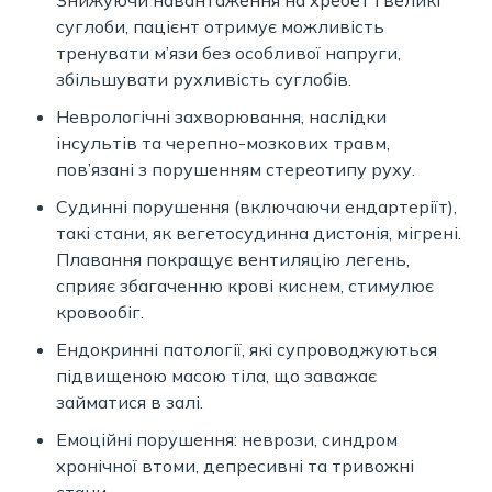
суглоби, пацієнт отримує можливість
тренувати м’язи без особливої напруги,
збільшувати рухливість суглобів.
Неврологічні захворювання, наслідки
інсультів та черепно-мозкових травм,
пов’язані з порушенням стереотипу руху.
Судинні порушення (включаючи ендартеріїт),
такі стани, як вегетосудинна дистонія, мігрені.
Плавання покращує вентиляцію легень,
сприяє збагаченню крові киснем, стимулює
кровообіг.
Ендокринні патології, які супроводжуються
підвищеною масою тіла, що заважає
займатися в залі.
Емоційні порушення: неврози, синдром
хронічної втоми, депресивні та тривожні
стани.