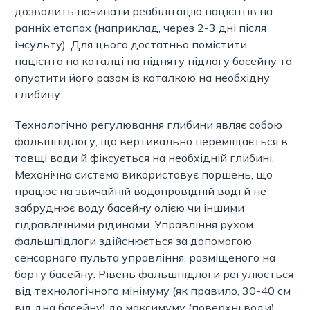
дозволить починати реабілітацію пацієнтів на
ранніх етапах (наприклад, через 2-3 дні після
інсульту). Для цього достатньо помістити
пацієнта на каталці на підняту підлогу басейну та
опустити його разом із каталкою на необхідну
глибину.
Технологічно регулювання глибини являє собою
фальшпідлогу, що вертикально переміщається в
товщі води й фіксується на необхідній глибині.
Механічна система використовує поршень, що
працює на звичайній водопровідній воді й не
забруднює воду басейну олією чи іншими
гідравлічними рідинами. Управління рухом
фальшпідлоги здійснюється за допомогою
сенсорного пульта управління, розміщеного на
борту басейну. Рівень фальшпідлоги регулюється
від технологічного мінімуму (як правило, 30-40 см
від дна басейну) до максимуму (поверхні води).