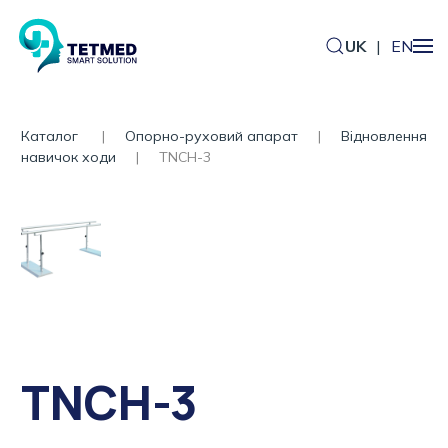
UK
|
EN
Каталог
Опорно-руховий апарат
Відновлення
навичок ходи
TNCH-3
TNCH-3