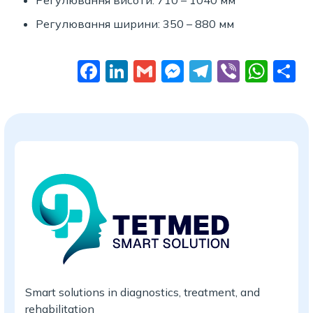
Регулювання ширини: 350 – 880 мм
Facebook
LinkedIn
Gmail
Messenger
Telegram
Viber
Wha
П
Smart solutions in diagnostics, treatment, and
rehabilitation