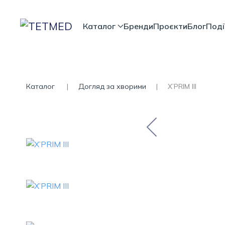
Каталог
Бренди
Проєкти
Блог
Поді
Каталог
Догляд за хворими
X’PRIM III