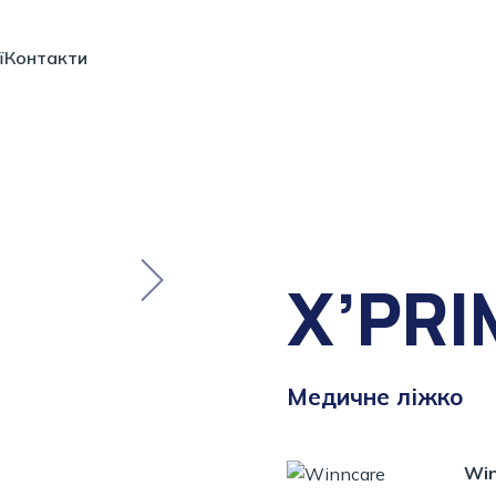
ї
Контакти
X’PRIM
Медичне ліжко
Win