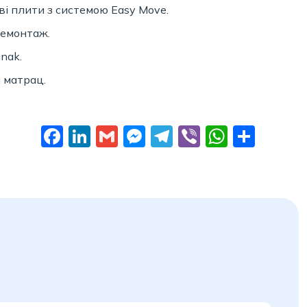
ві плити з системою Easy Move.
демонтаж.
nak.
 матрац.
Facebook
LinkedIn
Gmail
Messenger
Telegram
Viber
Whats
Поді