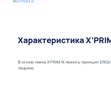
Характеристика X’PRIM 
В основі ліжка X’PRIM ІІІ лежить принцип ERG
людина.