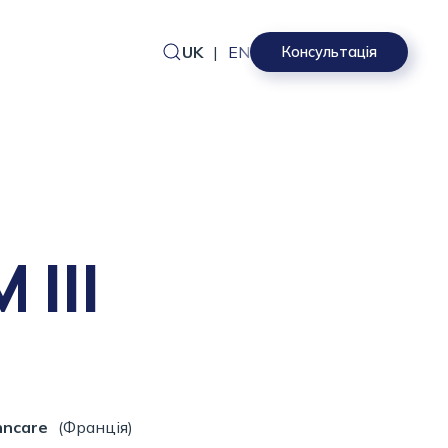
UK
|
EN
Консультація
 III
ncare
(Франція)