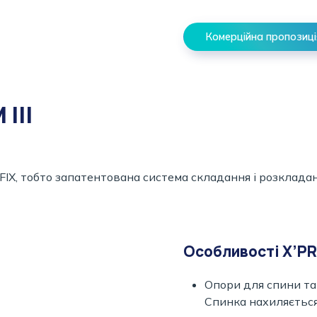
Комерційна пропозиці
III
OFIX, тобто запатентована система складання і розклад
Особливості X’PRI
Опори для спини та
Спинка нахиляється 