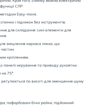
ично. Крім того, спинку можна електрично
функції СЛР.
методом Easy-move.
пинки і підніжок без інструментів.
ня для складання: сині елементи для
ння.
ля зміцнення каркаса ліжка, що
 частин.
им кріпленням.
до панелі керування та приводу рукоятки.
 на 75°.
 регулюється по висоті для зменшення шуму
іра, пофарбовані бічні рейки, підйомний