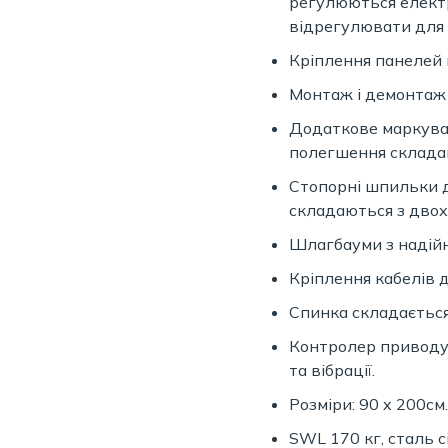
регулюються електр
відрегулювати для 
Кріплення панелей 
Монтаж і демонтаж с
Додаткове маркуван
полегшення склада
Стопорні шпильки д
складаються з двох
Шлагбауми з надійн
Кріплення кабелів 
Спинка складається
Контролер приводу
та вібрації.
Розміри: 90 x 200см.
SWL 170 кг, сталь с