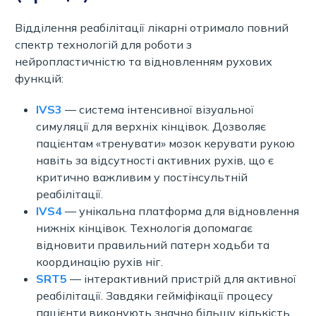
Відділення реабілітації лікарні отримало повний
спектр технологій для роботи з
нейропластичністю та відновленням рухових
функцій:
IVS3
— система інтенсивної візуальної
симуляції для верхніх кінцівок. Дозволяє
пацієнтам «тренувати» мозок керувати рукою
навіть за відсутності активних рухів, що є
критично важливим у постінсультній
реабілітації.
IVS4
— унікальна платформа для відновлення
нижніх кінцівок. Технологія допомагає
відновити правильний патерн ходьби та
координацію рухів ніг.
SRT5
— інтерактивний пристрій для активної
реабілітації. Завдяки гейміфікації процесу
пацієнти виконують значно більшу кількість