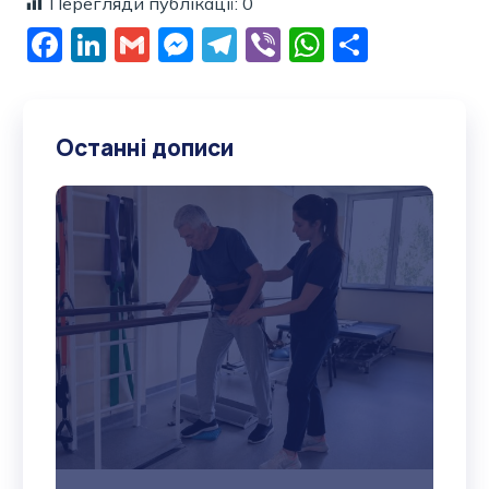
Перегляди публікації:
0
Facebook
LinkedIn
Gmail
Messenger
Telegram
Viber
WhatsAp
Поділи
Останні дописи