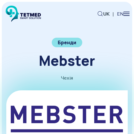
UK
|
EN
Бренди
Mebster
Чехія