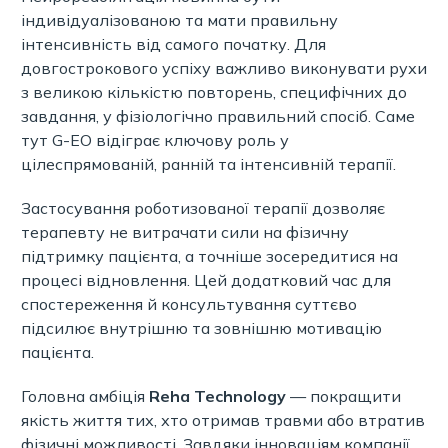
індивідуалізованою та мати правильну
інтенсивність від самого початку. Для
довгострокового успіху важливо виконувати рухи
з великою кількістю повторень, специфічних до
завдання, у фізіологічно правильний спосіб. Саме
тут G-EO відіграє ключову роль у
цілеспрямованій, ранній та інтенсивній терапії.
Застосування роботизованої терапії дозволяє
терапевту не витрачати сили на фізичну
підтримку пацієнта, а точніше зосередитися на
процесі відновлення. Цей додатковий час для
спостереження й консультування суттєво
підсилює внутрішню та зовнішню мотивацію
пацієнта.
Головна амбіція
Reha Technology
— покращити
якість життя тих, хто отримав травми або втратив
фізичні можливості. Завдяки інноваціям компанії,