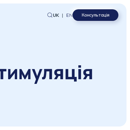
UK
|
EN
Консультація
тимуляція