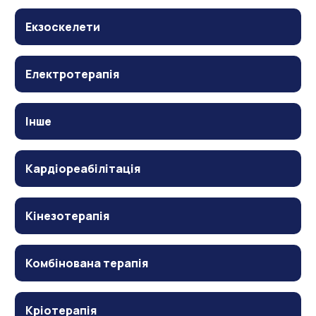
Екзоскелети
Електротерапія
Інше
Кардіореабілітація
Кінезотерапія
Комбінована терапія
Кріотерапія