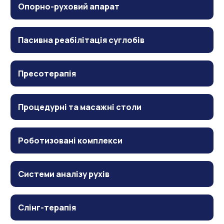
Опорно-руховий апарат
Пасивна реабілітація суглобів
Пресотерапія
Процедурні та масажні столи
Роботизовані комплекси
Системи аналізу рухів
Слінг-терапія