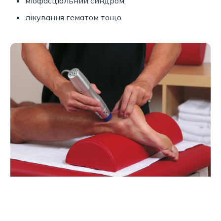
міофасціальний синдром;
лікування гематом тощо.