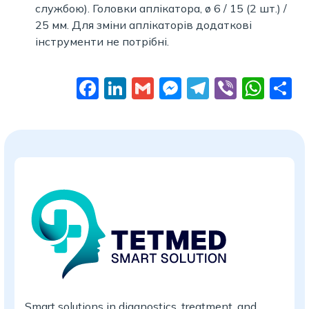
службою). Головки аплікатора, ø 6 / 15 (2 шт.) /
25 мм. Для зміни аплікаторів додаткові
інструменти не потрібні.
Facebook
LinkedIn
Gmail
Messenger
Telegram
Viber
Wha
П
Smart solutions in diagnostics, treatment, and