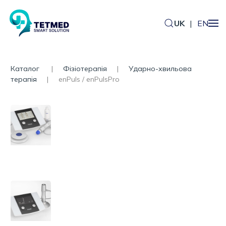
UK
|
EN
Каталог
Фізіотерапія
Ударно-хвильова
терапія
enPuls / enPulsPro