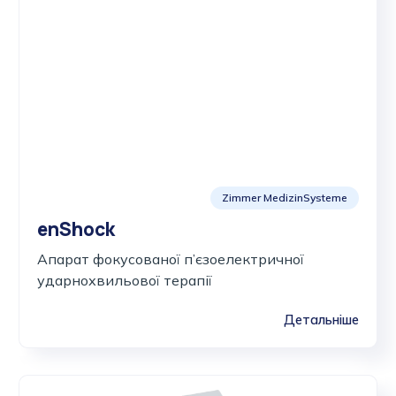
Zimmer MedizinSysteme
enShock
Апарат фокусованої п’єзоелектричної
ударнохвильової терапії
Детальніше