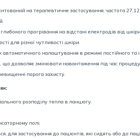
нтований на терапевтичне застосування, частота 27,12
й.
либокого прогрівання на відстані електродів від шкіри
ті для різної чутливості шкіри.
к автоматичного налаштування в режимі постійного та 
, що дозволяє змінювати навантаження під час процеду
евищенні порога захисту.
як:
ального розподілу тепла в ланцюгу.
нсаторному полі.
 для застосування до пацієнтів, які сидять або до паці