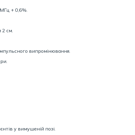
МГц + 0,6%.
 2 см.
імпульсного випромінювання.
ри.
єнтів у вимушеній позі.