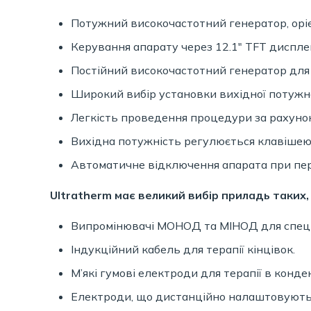
Потужний високочастотний генератор, оріє
Керування апарату через 12.1″ TFT диспле
Постійний високочастотний генератор для г
Широкий вибір установки вихідної потужнос
Легкість проведення процедури за рахуно
Вихідна потужність регулюється клавішею
Автоматичне відключення апарата при пер
Ultratherm має великий вибір приладь таких, 
Випромінювачі МОНОД та МІНОД для спеці
Індукційний кабель для терапії кінцівок.
М’які гумові електроди для терапії в конде
Електроди, що дистанційно налаштовуються,