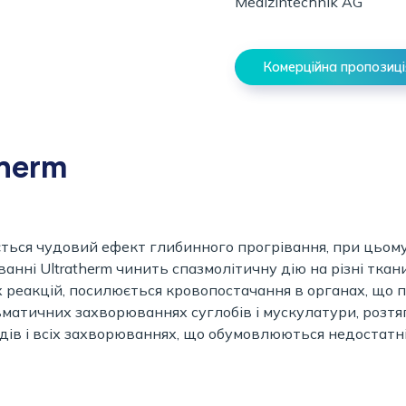
Комерційна пропозиці
therm
ться чудовий ефект глибинного прогрівання, при цьом
ванні Ultratherm чинить спазмолітичну дію на різні тка
реакцій, посилюється кровопостачання в органах, що 
матичних захворюваннях суглобів і мускулатури, розтяг
одів і всіх захворюваннях, що обумовлюються недостатн