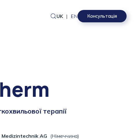
UK
|
EN
Консультація
therm
кохвильової терапії
 Medizintechnik AG
(Німеччина)