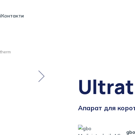
ї
Контакти
atherm
Ultra
Апарат для корот
gbo