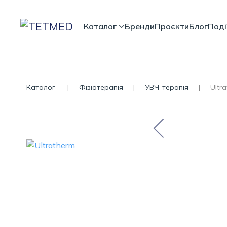
Каталог
Бренди
Проєкти
Блог
Поді
Каталог
Фізіотерапія
УВЧ-терапія
Ultr