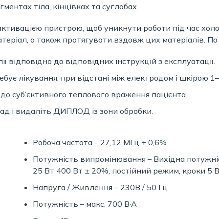
ентах тіла, кінцівках та суглобах.
ктивацією пристрою, щоб уникнути роботи під час холо
теріал, а також протягувати вздовж цих матеріалів. По
ї відповідно до відповідних інструкцій з експлуатації.
ебує лікування; при відстані між електродом і шкірою 
до суб’єктивного теплового враження пацієнта.
ад і видаліть ДИПЛОД із зони обробки.
Робоча частота – 27,12 МГц + 0,6%
Потужність випромінювання – Вихідна потужні
25 Вт 400 Вт ± 20%, постійний режим, кроки 5 
Напруга / Живлення – 230В / 50 Гц
Потужність – макс. 700 В·А