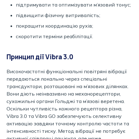
підтримувати та оптимізувати м’язовий тонус;
підвищити фізичну витривалість;
покращити координацію рухів;
скоротити терміни реабілітації.
Принцип дії Vibra 3.0
Високочастотні функціональні повітряні вібрації
передаються локально через спеціальні
трансдуктори, розташовані на м’язових ділянках.
Вони діють неінвазивно на механорецептори,
сухожильні органи Гольджі та м’язові веретена.
Оскільки чутливість кожного рецептора різна,
Vibra 3.0 та Vibra GO забезпечують селективну
активацію завдяки точному контролю частоти та
інтенсивності тиску. Метод вібрації не потребує
активної співпраці пацієнта, але може