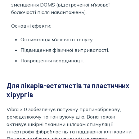
зменшення DOMS (відстроченої м’язової
болючості після навантажень).
Основні ефекти:
Оптимізація м’язового тонусу.
Підвищення фізичної витривалості.
Покращення координації.
Для лікарів-естетистів та пластичних
хірургів
Vibra 3.0 забезпечує потужну протинабрякову,
ремоделюючу та тонізуючу дію. Вона також
активує шкірні тканини шляхом стимуляції
гіпертрофії фібробластів та підшкірної клітковини.
Прилад особливо ефективний на етапах