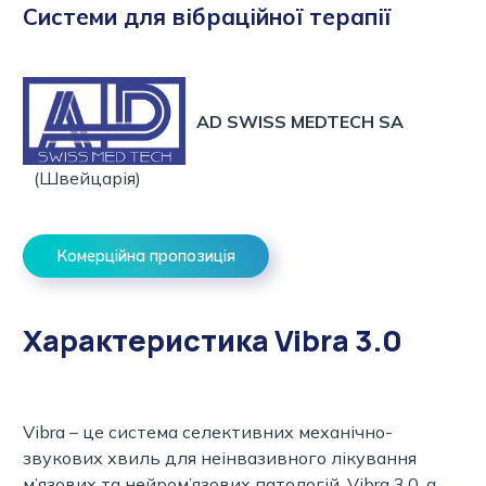
Системи для вібраційної терапії
AD SWISS MEDTECH SA
(Швейцарія)
Комерційна пропозиція
Характеристика Vibra 3.0
Vibra – це система селективних механічно-
звукових хвиль для неінвазивного лікування
м’язових та нейром’язових патологій. Vibra 3.0, а