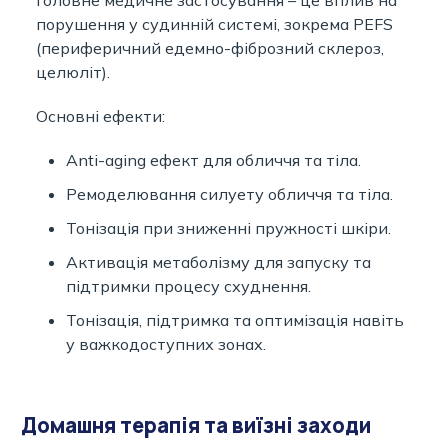
Головне медичне застосування – це вплив на
порушення у судинній системі, зокрема PEFS
(периферичний едемно-фіброзний склероз,
целюліт).
Основні ефекти:
Anti-aging ефект для обличчя та тіла.
Ремоделювання силуету обличчя та тіла.
Тонізація при зниженні пружності шкіри.
Активація метаболізму для запуску та
підтримки процесу схуднення.
Тонізація, підтримка та оптимізація навіть
у важкодоступних зонах.
Домашня терапія та виїзні заходи