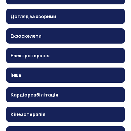
Догляд за хворими
Екзоскелети
Електротерапія
Інше
Кардіореабілітація
Кінезотерапія