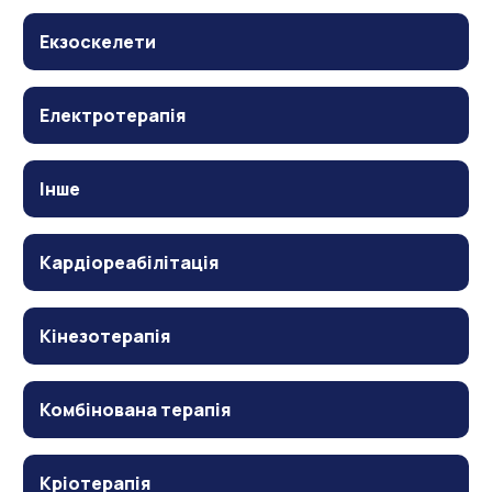
Екзоскелети
Електротерапія
Інше
Кардіореабілітація
Кінезотерапія
Комбінована терапія
Кріотерапія