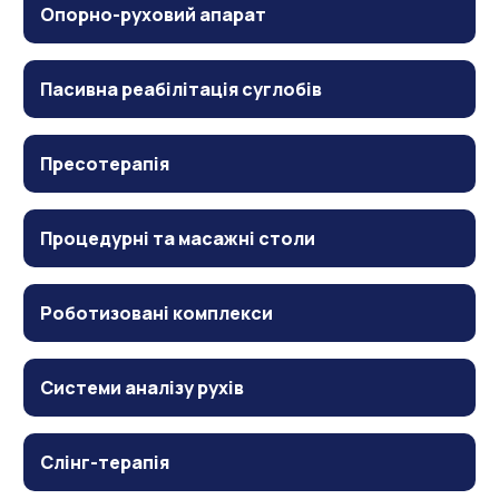
Опорно-руховий апарат
Пасивна реабілітація суглобів
Пресотерапія
Процедурні та масажні столи
Роботизовані комплекси
Системи аналізу рухів
Слінг-терапія