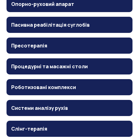
Опорно-руховий апарат
Пасивна реабілітація суглобів
Пресотерапія
Процедурні та масажні столи
Роботизовані комплекси
Системи аналізу рухів
Слінг-терапія