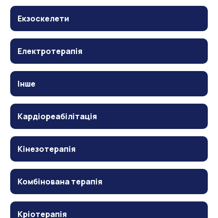
Екзоскелети
Електротерапія
Інше
Кардіореабілітація
Кінезотерапія
Комбінована терапія
Кріотерапія