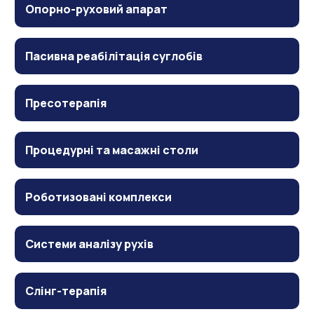
Опорно-руховий апарат
Пасивна реабілітація суглобів
Пресотерапія
Процедурні та масажні столи
Роботизовані комплекси
Системи аналізу рухів
Слінг-терапія