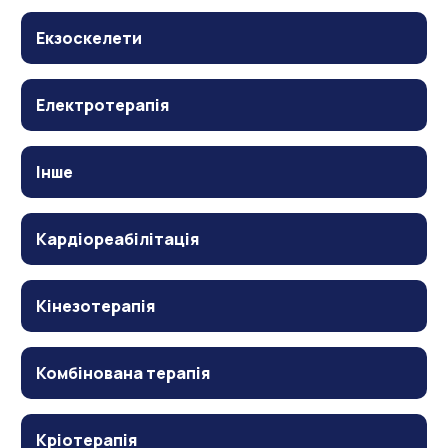
Екзоскелети
Електротерапія
Інше
Кардіореабілітація
Кінезотерапія
Комбінована терапія
Кріотерапія