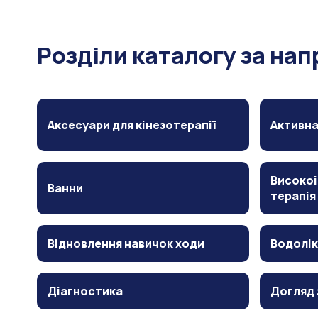
Розділи каталогу за на
Аксесуари для кінезотерапії
Активна
Високоі
Ванни
терапія
Відновлення навичок ходи
Водолік
Діагностика
Догляд 