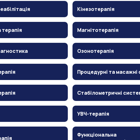
еабілітація
Кінезотерапія
 терапія
Магнітотерапія
іагностика
Озонотерапія
ерапія
Процедурні та масажні 
ерапія
Стабілометричні систе
УВЧ-терапія
Функціональна
рапія