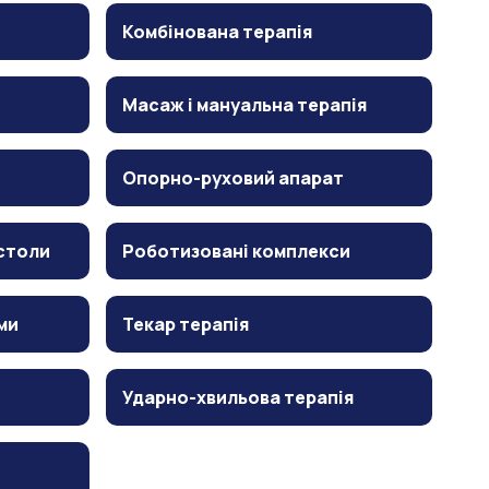
Комбінована терапія
Масаж і мануальна терапія
Опорно-руховий апарат
столи
Роботизовані комплекси
ми
Текар терапія
Ударно-хвильова терапія