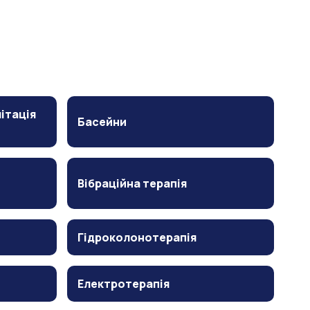
ітація
Басейни
Вібраційна терапія
Гідроколонотерапія
Електротерапія