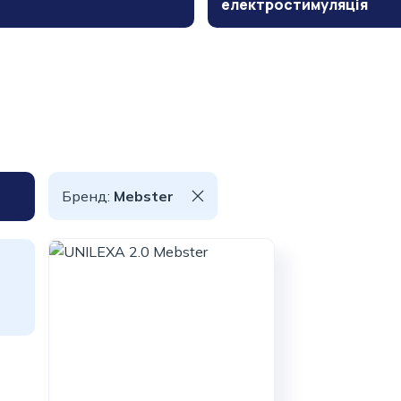
електростимуляція
Бренд:
Mebster