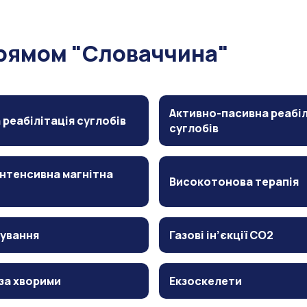
прямом "Словаччина"
Активно-пасивна реабіл
 реабілітація суглобів
суглобів
нтенсивна магнітна
Високотонова терапія
ування
Газові ін’єкції CO2
за хворими
Екзоскелети