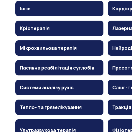
Інше
Кардіор
Кріотерапія
Лазерна
Мікрохвильова терапія
Нейрод
Пасивна реабілітація суглобів
Пресот
Системи аналізу рухів
Слінг-т
Тепло- та грязелікування
Тракція
Ультразвукова терапія
Фізіоте