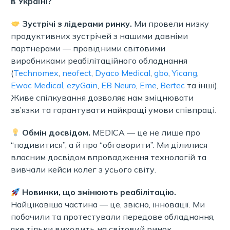
в Україні?
Зустрічі з лідерами ринку.
Ми провели низку
продуктивних зустрічей з нашими давніми
партнерами — провідними світовими
виробниками реабілітаційного обладнання
(
Technomex
,
neofect
,
Dyaco Medical
,
gbo
,
Yicang
,
Ewac Medical
,
ezyGain
,
EB Neuro
,
Eme
,
Bertec
та інші).
Живе спілкування дозволяє нам зміцнювати
зв’язки та гарантувати найкращі умови співпраці.
Обмін досвідом.
MEDICA — це не лише про
“подивитися”, а й про “обговорити”. Ми ділилися
власним досвідом впровадження технологій та
вивчали кейси колег з усього світу.
Новинки, що змінюють реабілітацію.
Найцікавіша частина — це, звісно, інновації. Ми
побачили та протестували передове обладнання,
яке тільки виходить на світовий ринок.