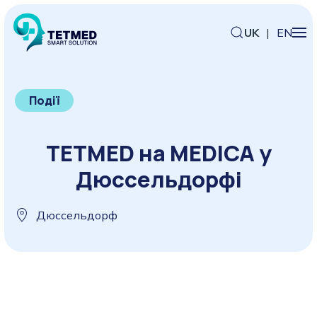
UK
|
EN
Події
TETMED на MEDICA у
Дюссельдорфі
Дюссельдорф