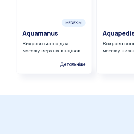
MEDEXIM
Aquamanus
Aquapedi
Вихрова ванна для
Вихрова ван
масажу верхніх кінцівок
масажу нижні
Детальніше