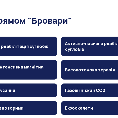
прямом "Бровари"
Активно-пасивна реабіл
 реабілітація суглобів
суглобів
нтенсивна магнітна
Високотонова терапія
ування
Газові ін’єкції CO2
за хворими
Екзоскелети