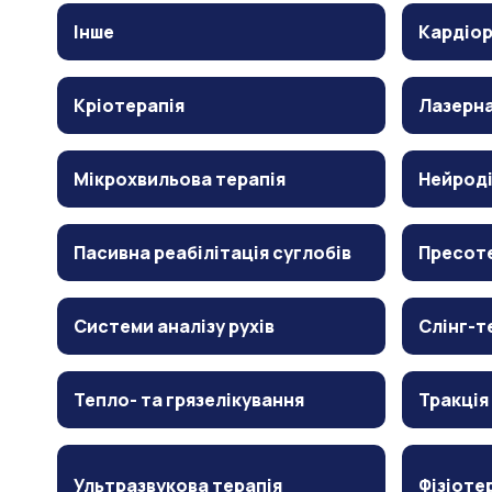
Інше
Кардіор
Кріотерапія
Лазерна
Мікрохвильова терапія
Нейрод
Пасивна реабілітація суглобів
Пресот
Системи аналізу рухів
Слінг-т
Тепло- та грязелікування
Тракція
Ультразвукова терапія
Фізіоте