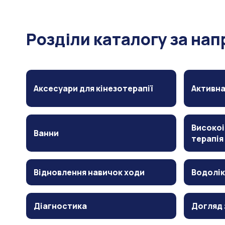
Розділи каталогу за на
Аксесуари для кінезотерапії
Активна
Високоі
Ванни
терапія
Відновлення навичок ходи
Водолік
Діагностика
Догляд 