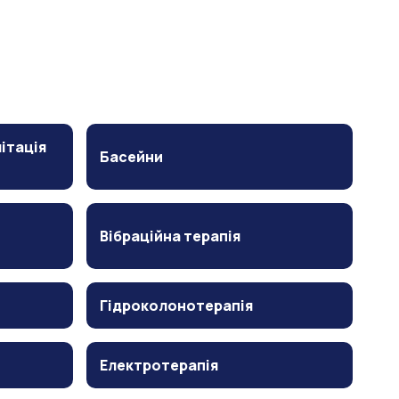
ітація
Басейни
Вібраційна терапія
Гідроколонотерапія
Електротерапія