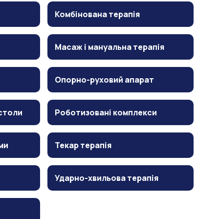
Комбінована терапія
Масаж і мануальна терапія
Опорно-руховий апарат
столи
Роботизовані комплекси
ми
Текар терапія
Ударно-хвильова терапія