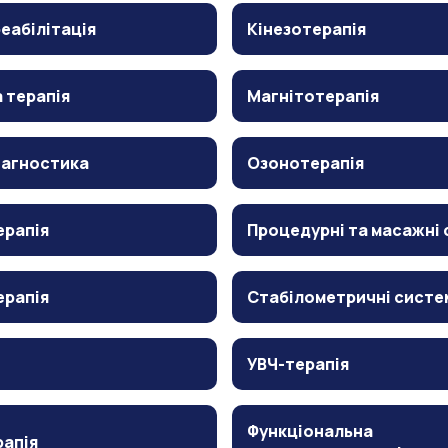
еабілітація
Кінезотерапія
 терапія
Магнітотерапія
іагностика
Озонотерапія
ерапія
Процедурні та масажні 
ерапія
Стабілометричні систе
УВЧ-терапія
Функціональна
рапія