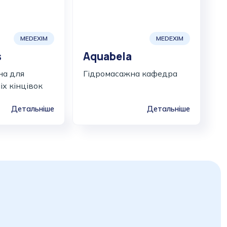
MEDEXIM
MEDEXIM
s
Aquabela
на для
Гідромасажна кафедра
х кінцівок
Детальніше
Детальніше