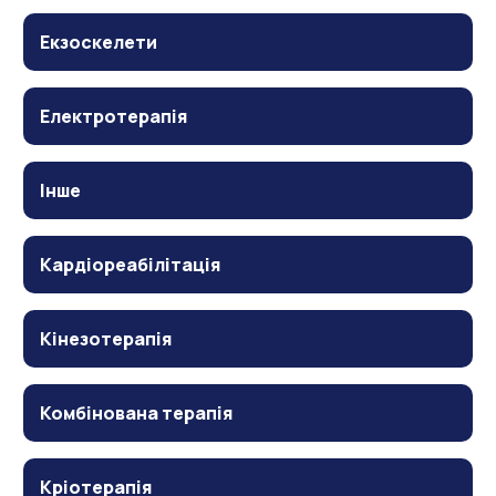
Екзоскелети
Електротерапія
Інше
Кардіореабілітація
Кінезотерапія
Комбінована терапія
Кріотерапія