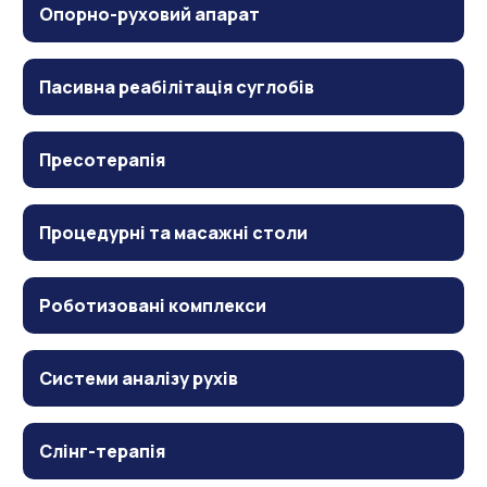
Опорно-руховий апарат
Пасивна реабілітація суглобів
Пресотерапія
Процедурні та масажні столи
Роботизовані комплекси
Системи аналізу рухів
Слінг-терапія