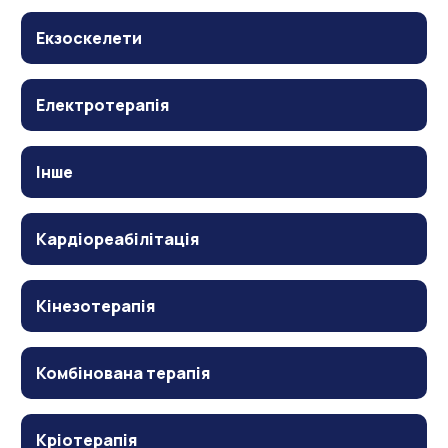
Екзоскелети
Електротерапія
Інше
Кардіореабілітація
Кінезотерапія
Комбінована терапія
Кріотерапія