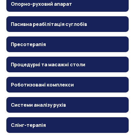
Опорно-руховий апарат
Пасивна реабілітація суглобів
Пресотерапія
Процедурні та масажні столи
Роботизовані комплекси
Системи аналізу рухів
Слінг-терапія