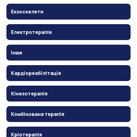
Екзоскелети
Електротерапія
Інше
Кардіореабілітація
Кінезотерапія
Комбінована терапія
Кріотерапія