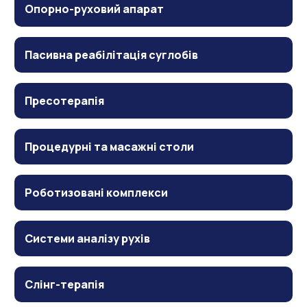
Опорно-руховий апарат
Пасивна реабілітація суглобів
Пресотерапія
Процедурні та масажні столи
Роботизовані комплекси
Системи аналізу рухів
Слінг-терапія