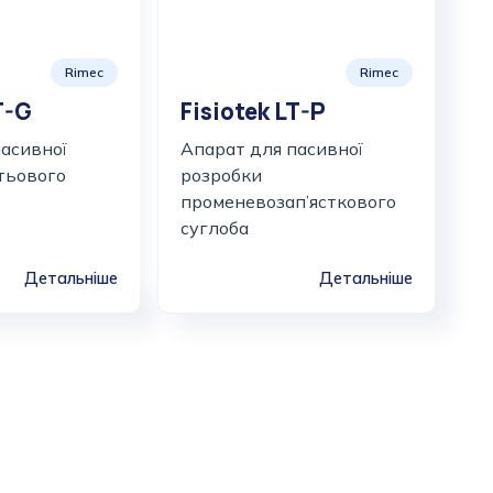
Rimec
Rimec
T-G
Fisiotek LT-P
пасивної
Апарат для пасивної
тьового
розробки
променевозап’ясткового
суглоба
Детальніше
Детальніше