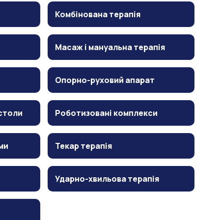
Комбінована терапія
Масаж і мануальна терапія
Опорно-руховий апарат
столи
Роботизовані комплекси
ми
Текар терапія
Ударно-хвильова терапія