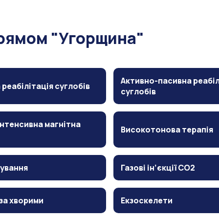
прямом "Угорщина"
Активно-пасивна реабіл
 реабілітація суглобів
суглобів
нтенсивна магнітна
Високотонова терапія
ування
Газові ін’єкції CO2
за хворими
Екзоскелети