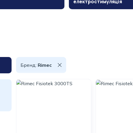
електростимуляція
Бренд:
Rimec