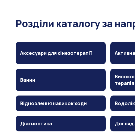
Розділи каталогу за на
Аксесуари для кінезотерапії
Активна
Високоі
Ванни
терапія
Відновлення навичок ходи
Водолік
Діагностика
Догляд 