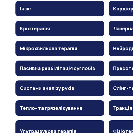
Інше
Кардіор
Кріотерапія
Лазерна
Мікрохвильова терапія
Нейрод
Пасивна реабілітація суглобів
Пресот
Системи аналізу рухів
Слінг-т
Тепло- та грязелікування
Тракція
Ультразвукова терапія
Фізіоте