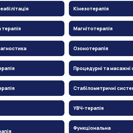
еабілітація
Кінезотерапія
 терапія
Магнітотерапія
іагностика
Озонотерапія
ерапія
Процедурні та масажні 
ерапія
Стабілометричні систе
УВЧ-терапія
Функціональна
рапія