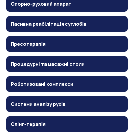
Опорно-руховий апарат
Пасивна реабілітація суглобів
Пресотерапія
Процедурні та масажні столи
Роботизовані комплекси
Системи аналізу рухів
Слінг-терапія