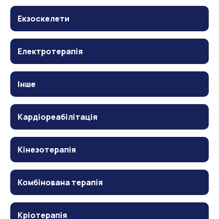
Екзоскелети
Електротерапія
Інше
Кардіореабілітація
Кінезотерапія
Комбінована терапія
Кріотерапія