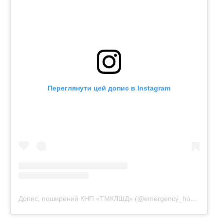
Переглянути цей допис в Instagram
Допис, поширений КНП «ТМКЛШД» (@emergency_hospital_te)