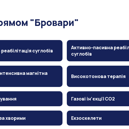
прямом "Бровари"
Активно-пасивна реабіл
 реабілітація суглобів
суглобів
нтенсивна магнітна
Високотонова терапія
ування
Газові ін’єкції CO2
за хворими
Екзоскелети