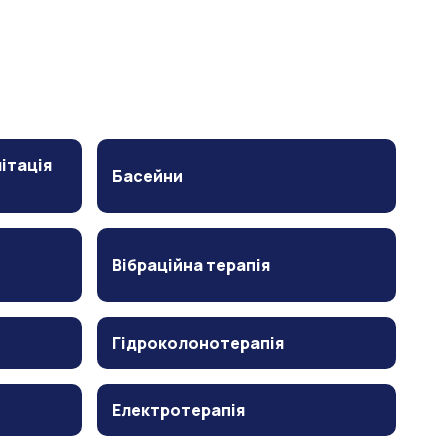
ітація
Басейни
Вібраційна терапія
Гідроколонотерапія
Електротерапія