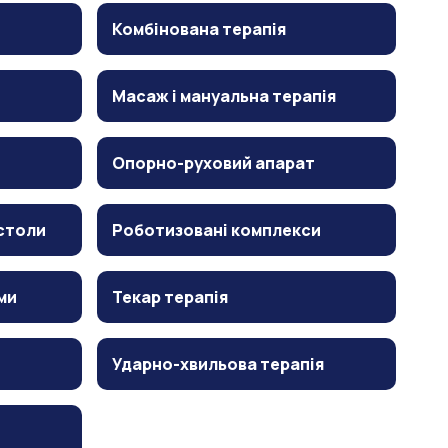
Комбінована терапія
Масаж і мануальна терапія
Опорно-руховий апарат
столи
Роботизовані комплекси
ми
Текар терапія
Ударно-хвильова терапія