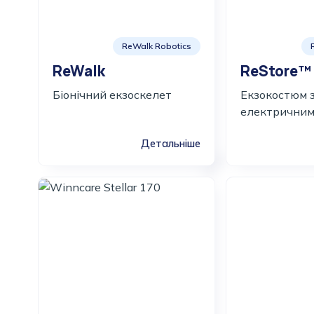
ReWalk Robotics
ReWalk
ReStore™
Біонічний екзоскелет
Екзокостюм 
електричним
Детальніше