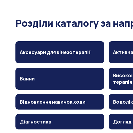
Розділи каталогу за на
Аксесуари для кінезотерапії
Активна
Високоі
Ванни
терапія
Відновлення навичок ходи
Водолік
Діагностика
Догляд 