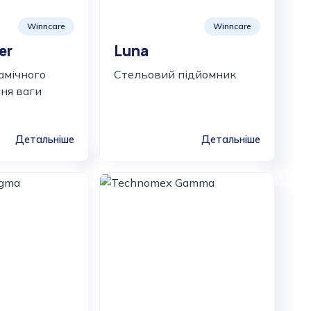
Winncare
Winncare
er
Luna
амічного
Стельовий підйомник
ня ваги
Детальніше
Детальніше