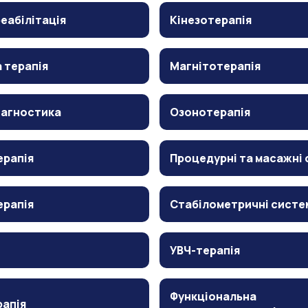
еабілітація
Кінезотерапія
 терапія
Магнітотерапія
іагностика
Озонотерапія
ерапія
Процедурні та масажні 
ерапія
Стабілометричні систе
УВЧ-терапія
Функціональна
рапія