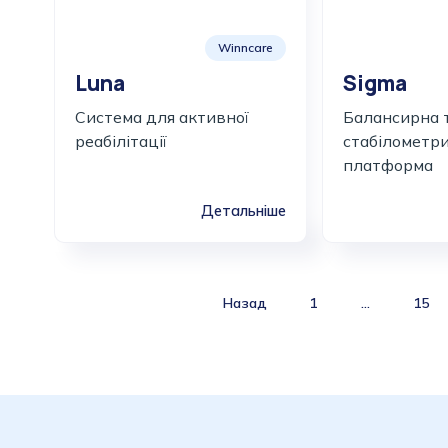
Winncare
Luna
Sigma
Система для активної
Балансирна 
реабілітації
стабілометр
платформа
Детальніше
Products
Назад
1
…
15