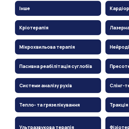
Інше
Кардіор
Кріотерапія
Лазерна
Мікрохвильова терапія
Нейрод
Пасивна реабілітація суглобів
Пресот
Системи аналізу рухів
Слінг-т
Тепло- та грязелікування
Тракція
Ультразвукова терапія
Фізіоте