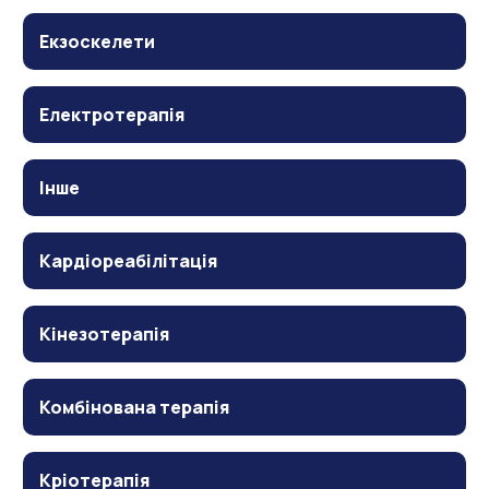
Екзоскелети
Електротерапія
Інше
Кардіореабілітація
Кінезотерапія
Комбінована терапія
Кріотерапія