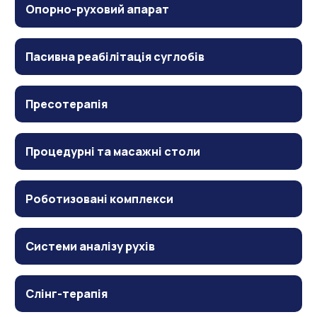
Опорно-руховий апарат
Пасивна реабілітація суглобів
Пресотерапія
Процедурні та масажні столи
Роботизовані комплекси
Системи аналізу рухів
Слінг-терапія