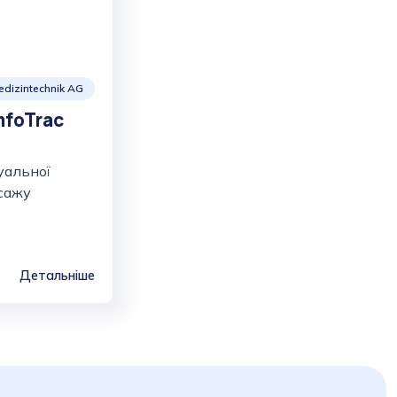
dizintechnik AG
mfoTrac
уальної
асажу
Детальніше