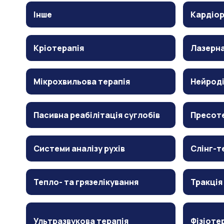
Інше
Кардіор
Кріотерапія
Лазерна
Мікрохвильова терапія
Нейрод
Пасивна реабілітація суглобів
Пресот
Системи аналізу рухів
Слінг-т
Тепло- та грязелікування
Тракція
Ультразвукова терапія
Фізіоте