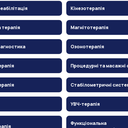
еабілітація
Кінезотерапія
 терапія
Магнітотерапія
іагностика
Озонотерапія
ерапія
Процедурні та масажні 
ерапія
Стабілометричні систе
УВЧ-терапія
Функціональна
рапія