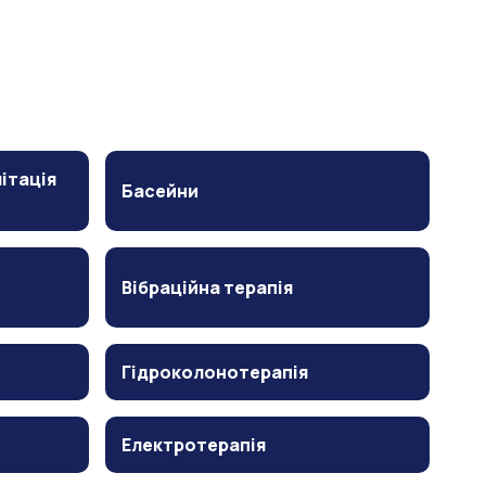
ітація
Басейни
Вібраційна терапія
Гідроколонотерапія
Електротерапія