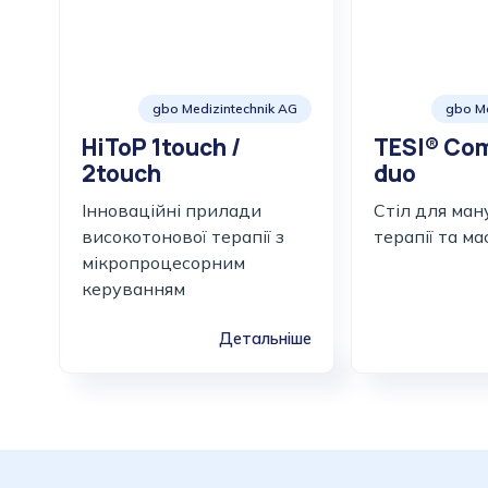
gbo Medizintechnik AG
gbo Me
HiToP 1touch /
TESI® Co
2touch
duo
Інноваційні прилади
Стіл для ман
високотонової терапії з
терапії та м
мікропроцесорним
керуванням
Детальніше