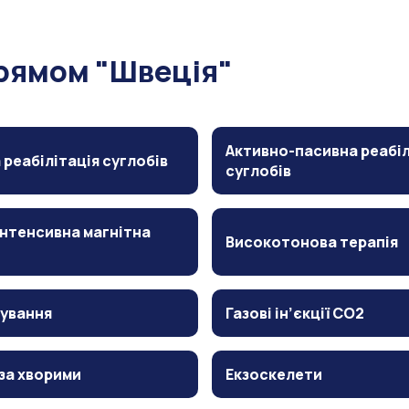
прямом "Швеція"
Активно-пасивна реабіл
 реабілітація суглобів
суглобів
нтенсивна магнітна
Високотонова терапія
ування
Газові ін’єкції CO2
за хворими
Екзоскелети