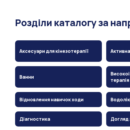
Розділи каталогу за на
Аксесуари для кінезотерапії
Активна
Високоі
Ванни
терапія
Відновлення навичок ходи
Водолік
Діагностика
Догляд 