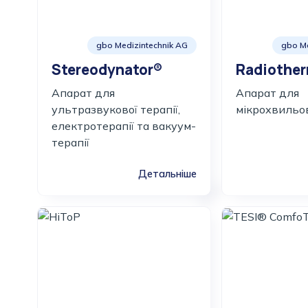
gbo Medizintechnik AG
gbo Me
Stereodynator®
Radiothe
Апарат для
Апарат для
ультразвукової терапії,
мікрохвильов
електротерапії та вакуум-
терапії
Детальніше