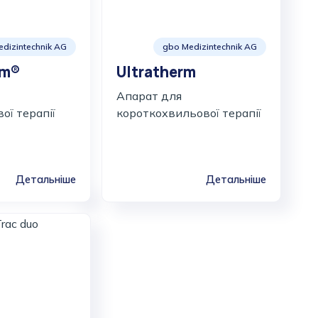
dizintechnik AG
gbo Medizintechnik AG
rm®
Ultratherm
Апарат для
ої терапії
короткохвильової терапії
Детальніше
Детальніше