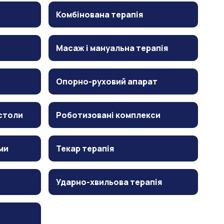
Комбінована терапія
Масаж і мануальна терапія
Опорно-руховий апарат
столи
Роботизовані комплекси
ми
Текар терапія
Ударно-хвильова терапія