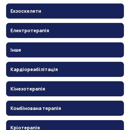
Екзоскелети
Електротерапія
Інше
Кардіореабілітація
Кінезотерапія
Комбінована терапія
Кріотерапія