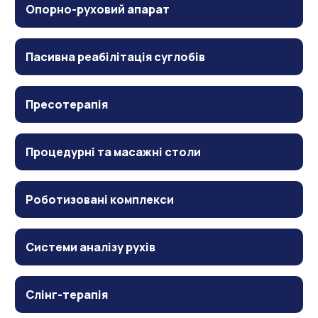
Опорно-руховий апарат
Пасивна реабілітація суглобів
Пресотерапія
Процедурні та масажні столи
Роботизовані комплекси
Системи аналізу рухів
Слінг-терапія