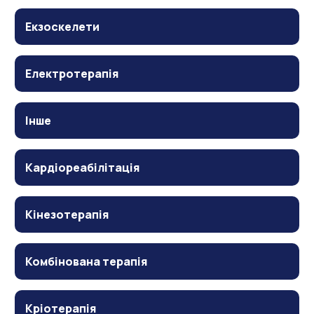
Екзоскелети
Електротерапія
Інше
Кардіореабілітація
Кінезотерапія
Комбінована терапія
Кріотерапія