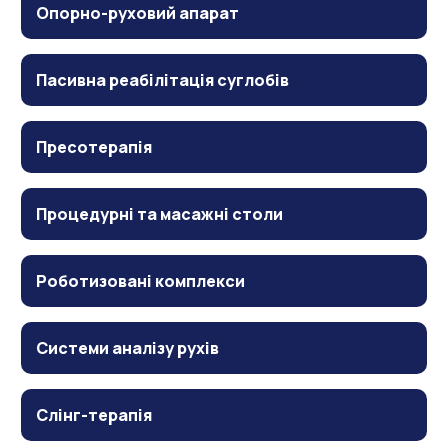
Опорно-руховий апарат
Пасивна реабілітація суглобів
Пресотерапія
Процедурні та масажні столи
Роботизовані комплекси
Системи аналізу рухів
Слінг-терапія